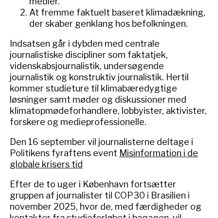
medier.
At fremme faktuelt baseret klimadækning,
der skaber genklang hos befolkningen.
Indsatsen går i dybden med centrale
journalistiske discipliner som faktatjek,
videnskabsjournalistik, undersøgende
journalistik og konstruktiv journalistik. Hertil
kommer studieture til klimabæredygtige
løsninger samt møder og diskussioner med
klimatopmødeforhandlere, lobbyister, aktivister,
forskere og medieprofessionelle.
Den 16 september vil journalisterne deltage i
Politikens fyraftens event
Misinformation i de
globale krisers tid
Efter de to uger i København fortsætter
gruppen af journalister til COP30 i Brasilien i
november 2025, hvor de, med færdigheder og
kontakter fra studieforløbet i bagagen, vil