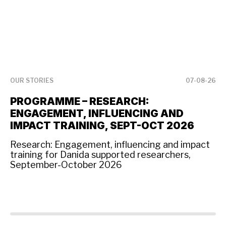
OUR STORIES
07-08-26
OU
PROGRAMME – RESEARCH:
T
ENGAGEMENT, INFLUENCING AND
W
IMPACT TRAINING, SEPT-OCT 2026
En
on
Research: Engagement, influencing and impact
ti
training for Danida supported researchers,
te
September-October 2026
co
ac