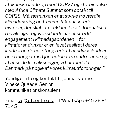
afrikanske lande op mod COP27 og i forbindelse
med Africa Climate Summit som optakt til
COP28. Målsætningen er at styrke troværdig
klimadækning og fremme faktabaserede
historier, der skaber genklang lokalt. Journalister
i udviklings- og vækstlande har et stærkt
engagement i klimadagsordenen – for
klimaforandringer er en levet realitet i deres
lande – og de har stor glæde af at udveksle ideer
og erfaringer med journalister fra andre lande og
af at se de klimaløsninger, vi har fundet i
Danmark på nogle af vores klimaudfordringer. ”
Yderlige info og kontakt til journalisterne:
Vibeke Quaade, Senior
kommunikationskonsulent
Email:
vq@dfcentre.dk
, tlf/WhatsApp +45 26 85
71 45