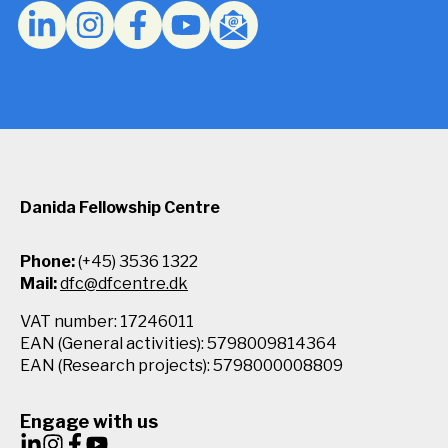
Policy.
*
Danida Fellowship Centre
Phone:
(+45) 3536 1322
Mail:
dfc@dfcentre.dk
VAT number: 17246011
EAN (General activities): 5798009814364
EAN (Research projects): 5798000008809
Engage with us