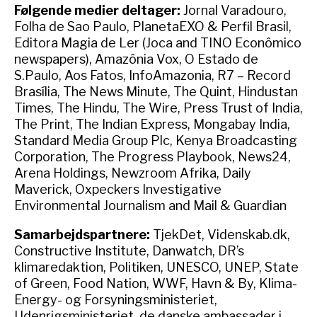
Følgende medier deltager:
Jornal Varadouro,
Folha de Sao Paulo, PlanetaEXO & Perfil Brasil,
Editora Magia de Ler (Joca and TINO Econômico
newspapers), Amazônia Vox, O Estado de
S.Paulo, Aos Fatos, InfoAmazonia, R7 – Record
Brasília, The News Minute, The Quint, Hindustan
Times, The Hindu, The Wire, Press Trust of India,
The Print, The Indian Express, Mongabay India,
Standard Media Group Plc, Kenya Broadcasting
Corporation, The Progress Playbook, News24,
Arena Holdings, Newzroom Afrika, Daily
Maverick, Oxpeckers Investigative
Environmental Journalism and Mail & Guardian
Samarbejdspartnere:
TjekDet, Videnskab.dk,
Constructive Institute, Danwatch, DR’s
klimaredaktion, Politiken, UNESCO, UNEP, State
of Green, Food Nation, WWF, Havn & By, Klima-
Energy- og Forsyningsministeriet,
Udenrigsministeriet, de danske ambassader i