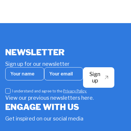
NEWSLETTER
Sign up for our newsletter
Your
Your
Sign
name
email
*
up
I
I understand and agree to the
Privacy Policy.
understand
View our previous newsletters here.
and
ENGAGE WITH US
agree
to
Get inspired on our social media
the
Privacy